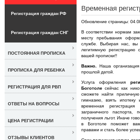
Временная регист
Регистрация граждан РФ
Обновление страницы: 04.0
В соответствии нормам зак
Регистрация граждан СНГ
месту пребывания оформ
службе. Выбирая нас, вы 
легитимную регистрацию 
ПОСТОЯННАЯ ПРОПИСКА
вашей прописки!!
Важно.
Наша организация 
ПРОПИСКА ДЛЯ РЕБЕНКА
прошлой датой.
Услуга оформления
рег
РЕГИСТРАЦИЯ ДЛЯ РВП
Боготоле
сейчас как нико
сможете найти приличную
гимназию, взять ипотеку 
ОТВЕТЫ НА ВОПРОСЫ
временная регистраци
заграничного паспорта, 
получения льгот. Иначе го
ЦЕНА РЕГИСТРАЦИИ
в Боготоле поможет вам
правами и стать более усп
ОТЗЫВЫ КЛИЕНТОВ
Срок получения услуги
лег